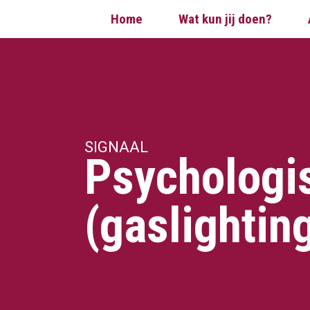
Home
Wat kun jij doen?
SIGNAAL
Psychologi
(gaslightin