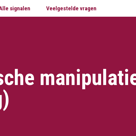
Alle signalen
Veelgestelde vragen
sche manipulati
g)